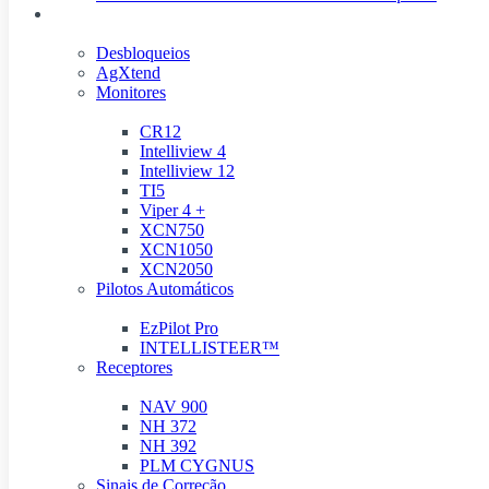
Produtos Digitais
Desbloqueios
AgXtend
Monitores
CR12
Intelliview 4
Intelliview 12
TI5
Viper 4 +
XCN750
XCN1050
XCN2050
Pilotos Automáticos
EzPilot Pro
INTELLISTEER™
Receptores
NAV 900
NH 372
NH 392
PLM CYGNUS
Sinais de Correção