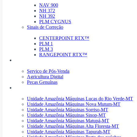
NAV 900
NH 372
NH 392
PLM CYGNUS
Sinais de Correção
CENTERPOINT RTX™
PLM 1
PLM 3
RANGEPOINT RTX™
Pós-Venda
Serviço de Pós-Venda
Agricultura Digital
Peças Genuínas
Nossas Unidades
Unidade Amazônia Máquinas Lucas do Rio Verde-MT
Unidade Amazônia Máquinas Nova Mutum-MT
Unidade Amazônia Máquinas Sorriso-MT
Unidade Amazônia Máquinas Sinop-MT
Unidade Amazônia Máquinas Matupá-MT
Unidade Amazônia Máquinas Alta Floresta-MT
Unidade Amazônia Máquinas Tapurah-MT