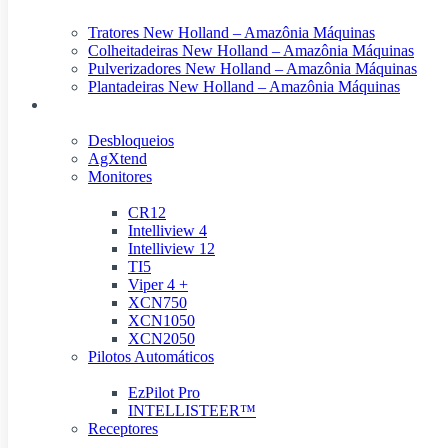
Tratores New Holland – Amazônia Máquinas
Colheitadeiras New Holland – Amazônia Máquinas
Pulverizadores New Holland – Amazônia Máquinas
Plantadeiras New Holland – Amazônia Máquinas
Produtos Digitais
Desbloqueios
AgXtend
Monitores
CR12
Intelliview 4
Intelliview 12
TI5
Viper 4 +
XCN750
XCN1050
XCN2050
Pilotos Automáticos
EzPilot Pro
INTELLISTEER™
Receptores