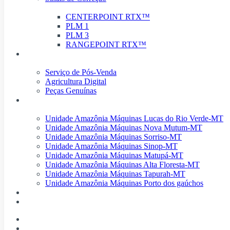
CENTERPOINT RTX™
PLM 1
PLM 3
RANGEPOINT RTX™
Pós-Venda
Serviço de Pós-Venda
Agricultura Digital
Peças Genuínas
Nossas Unidades
Unidade Amazônia Máquinas Lucas do Rio Verde-MT
Unidade Amazônia Máquinas Nova Mutum-MT
Unidade Amazônia Máquinas Sorriso-MT
Unidade Amazônia Máquinas Sinop-MT
Unidade Amazônia Máquinas Matupá-MT
Unidade Amazônia Máquinas Alta Floresta-MT
Unidade Amazônia Máquinas Tapurah-MT
Unidade Amazônia Máquinas Porto dos gaúchos
História Amazônia Máquinas
Trabalhe Conosco
Home
Produtos