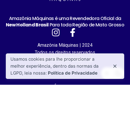
Amazônia Máquinas é uma Revendedora Oficial da
New Holland Brasil
Para toda Região de Mato Grosso
Amazônia Máquinas | 2024
Todos os direitos reservados
Usamos cookies para lhe proporcionar a
CNPJ: 00.108.578/0001-66
Política de Privacidade
melhor experiência, dentro das normas da
LGPD, leia nossa:
Política de Privacidade
ACESSO RÁPIDO PRODUTOS
Tratores New Holland
Colheitadeiras New Holland
Pulverizadores New Holland
Semeadoras New Holland